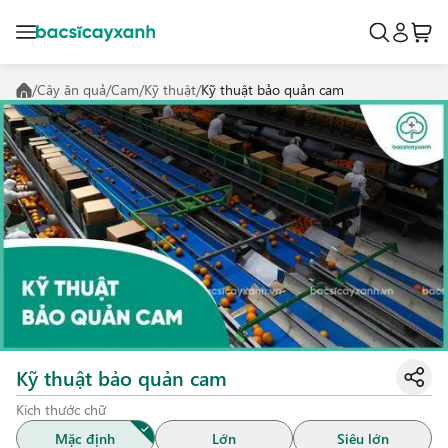
/
Cây ăn quả
/
Cam
/
Kỹ thuật
/
Kỹ thuật bảo quản cam
Kỹ thuật bảo quản cam
Kích thước chữ
Mặc định
Lớn
Siêu lớn