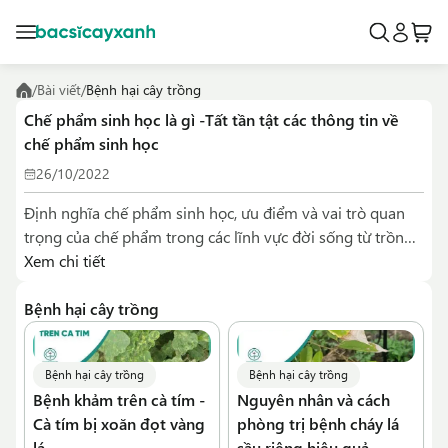
/
Bài viết
/
Bệnh hại cây trồng
Chế phẩm sinh học là gì -Tất tần tật các thông tin về
chế phẩm sinh học
26/10/2022
Định nghĩa chế phẩm sinh học, ưu điểm và vai trò quan
trọng của chế phẩm trong các lĩnh vực đời sống từ trồng
trọt, chăn nuôi đến xử lí môi trường.
Xem chi tiết
Bệnh hại cây trồng
Bệnh hại cây trồng
Bệnh hại cây trồng
Bệnh khảm trên cà tím -
Nguyên nhân và cách
Cà tím bị xoăn đọt vàng
phòng trị bệnh cháy lá
lá
sầu riêng hiệu quả