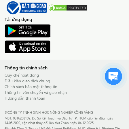
Tải ứng dụng
Thông tin chính sách
Quy chế hoạt động
Điều kiện giao dịch chung
Chính sách bảo mật thông tin
Thông tin vận chuyển và giao nhận
Hướng dẫn thanh toán
@CÔNG TY TNHH SINH HỌC NÔNG NGHIỆP RỒNG VÀNG
MST: 0316268109. Do Sở Kế Hoạch và Đầu Tư TP. HCM cấp lần đầu ngày
14.05.2020, cập nhật thay đổi lần thứ 7 vào ngày 04.12.2025.
Địa chỉ: Tầng 2, Tòa nhà Hà Đô Airport Building, Số 02 Hồng Hà, Phường Tân