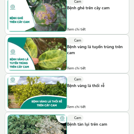
Cam
Bệnh ghẻ trên cây cam
Xem chi tiết
Cam
Bệnh vàng lá tuyến trùng trên
cam
Xem chi tiết
Cam
Bệnh vàng lá thối rễ
Xem chi tiết
Cam
Bệnh tàn lụi trên cam