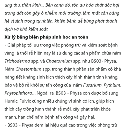
ung thư, thần kinh,... Bên cạnh đó, tồn dư hóa chất độc hại
trong đất còn gây ô nhiễm môi trường, làm mất cân bằng
hệ vi sinh trong tự nhiên, khiến bệnh dễ bùng phát thành
dịch và khó kiểm soát.
Xử lý bằng biện pháp sinh học an toàn
- Giải pháp tối ưu trong việc phòng trừ và kiểm soát bệnh
vàng lá thối rễ hiện nay là sử dụng các sản phẩm chứa nấm
Trichoderma
spp. và
Chaetomium
spp. như
BS03- Physa
.
Nấm
Chaetomium
spp. trong thành phần sản phẩm có khả
năng tiết kháng sinh kích thích cây hình thành tính kháng,
bảo vệ bộ rễ khỏi sự tấn công của nấm
Fusarium
,
Pythium
,
Phytophthora,..
. Ngoài ra, BS03 - Physa còn được bổ sung
Humic, Fulvic cùng nhiều chủng vi sinh có ích, giúp kích
thích cây trồng hình thành rễ mới, cây phát triển khỏe
mạnh, hạn chế nấm bệnh tấn công và gây hại.
- BS03 - Physa đem lại hiệu quả cao trong việc phòng trừ