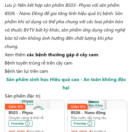
Lưu ý: Nên kết hợp sản phẩm BS03- Physa với sản phẩm
BS06 - Nano Đồng
để gia tăng tính hiệu quả trị bệnh. Sản
phẩm khi sử dụng có thể pha chung với các loại phân bón
và thuốc BVTV bất kỳ khác, sản phẩm ứng dụng công nghệ
bào tử nên không ảnh hưởng đến chất lượng khi pha
chung.
Xem thêm
các bệnh thường gặp ở cây cam
:
Bệnh tuyến trùng rễ trên cây cam
Bệnh tàn lụi trên cam
Sản phẩm sinh học Hiệu quả cao - An toàn không độc
hại
Sản phẩm đặc trị
Giảm
12%
Giảm
12%
BS03
-
Physa
BS06
-
Nano đồng
Chuyên vàng lá thối rễ
Rửa vườn, tẩy rong rêu
Freeship
Freeship
195.000 ₫
105.000 ₫
222.000 ₫
119.000 ₫