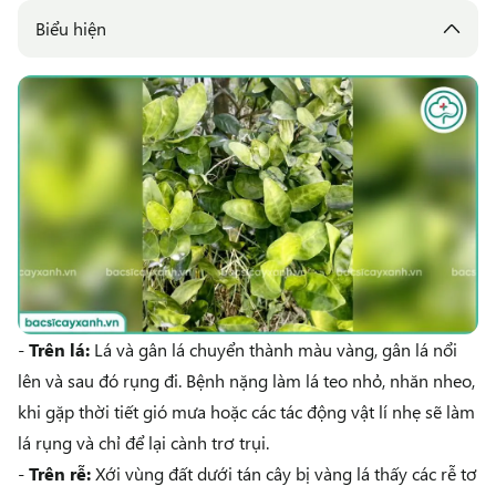
Biểu hiện
-
Trên lá:
Lá và gân lá chuyển thành màu vàng, gân lá nổi
lên và sau đó rụng đi. Bệnh nặng làm lá teo nhỏ, nhăn nheo,
khi gặp thời tiết gió mưa hoặc các tác động vật lí nhẹ sẽ làm
lá rụng và chỉ để lại cành trơ trụi.
-
Trên rễ:
Xới vùng đất dưới tán cây bị vàng lá thấy các rễ tơ