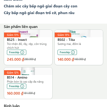
Chăm sóc cây bắp ngô giai đoạn cây con
Cây bắp ngô giai đoạn trổ cờ, phun râu
Sản phẩm liên quan
Giảm
13%
Giảm
13%
BS25
-
Insect
BS02
-
Tika
Trừ nhện đỏ, rầy, rệp, côn trùng
Sương mai, đốm lá
chích hút
Freeship
Freeship
245.000 ₫
140.000 ₫
280.000 ₫
160.000 ₫
Giảm
12%
BS14
-
Amino
Phân bón lá cao cấp đa năng
Freeship
160.000 ₫
181.000 ₫
Bình luận