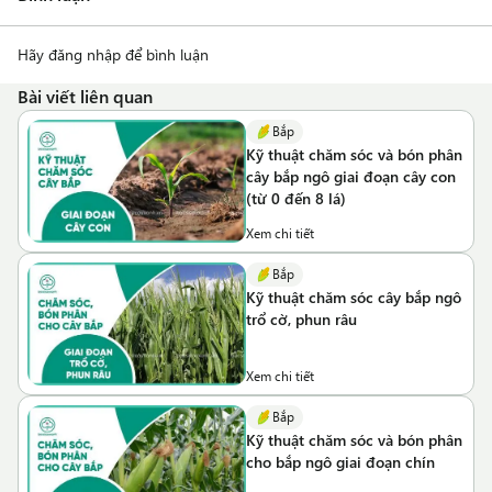
Hãy đăng nhập để bình luận
Bài viết liên quan
Bắp
Kỹ thuật chăm sóc và bón phân
cây bắp ngô giai đoạn cây con
(từ 0 đến 8 lá)
Xem chi tiết
Bắp
Kỹ thuật chăm sóc cây bắp ngô
trổ cờ, phun râu
Xem chi tiết
Bắp
Kỹ thuật chăm sóc và bón phân
cho bắp ngô giai đoạn chín