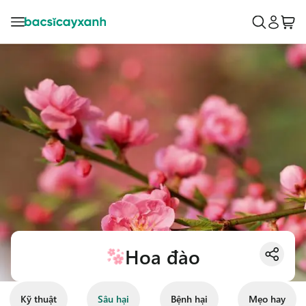
Hoa đào
Kỹ thuật
Sâu hại
Bệnh hại
Mẹo hay