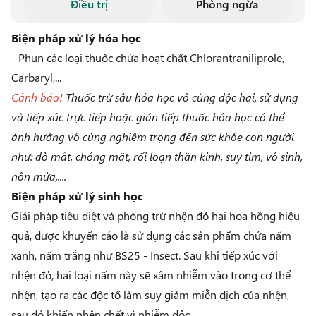
Điều trị
Phòng ngừa
Biện pháp xử lý hóa học
- Phun các loại thuốc chứa hoạt chất Chlorantraniliprole,
Carbaryl,...
Cảnh báo!
Thuốc trừ sâu hóa học vô cùng độc hại, sử dụng
và tiếp xúc trực tiếp hoặc gián tiếp thuốc hóa học có thể
ảnh hưởng vô cùng nghiêm trọng đến sức khỏe con người
như: đỏ mắt, chóng mặt, rối loạn thần kinh, suy tim, vô sinh,
nôn mửa,....
Biện pháp xử lý sinh học
Giải pháp tiêu diệt và phòng trừ nhện đỏ hại hoa hồng hiệu
quả, được khuyến cáo là sử dụng các sản phẩm chứa nấm
xanh, nấm trắng như
BS25 - Insect
. Sau khi tiếp xúc với
nhện đỏ, hai loại nấm này sẽ xâm nhiễm vào trong cơ thể
nhện, tạo ra các độc tố làm suy giảm miễn dịch của nhện,
sau đó khiến nhện chết vì nhiễm độc.