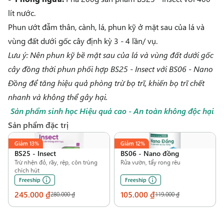
lít nước.
Phun ướt đẫm thân, cành, lá, phun kỹ ở mặt sau của lá và
vùng đất dưới gốc cây định kỳ 3 - 4 lần/ vụ.
Lưu ý: Nên phun kỹ bề mặt sau của lá và vùng đất dưới gốc
cây đồng thời phun phối hợp
BS25 - Insect
với
BS06 - Nano
Đồng
để tăng hiệu quả phòng trừ bọ trĩ, khiến bọ trĩ chết
nhanh và không thể gây hại.
Sản phẩm sinh học Hiệu quả cao - An toàn không độc hại
Sản phẩm đặc trị
Giảm
13%
Giảm
12%
BS25
-
Insect
BS06
-
Nano đồng
Trừ nhện đỏ, rầy, rệp, côn trùng
Rửa vườn, tẩy rong rêu
chích hút
Freeship
Freeship
245.000 ₫
105.000 ₫
280.000 ₫
119.000 ₫