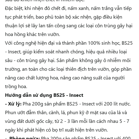
Đặc biệt, khi nhện đỏ chết đi, nấm xanh, nấm trắng vẫn tiếp
tục phát triển, bao phủ toàn bộ xác nhện, gặp điều kiện
thuận lợi sẽ lây lan tấn công sang các loại côn trùng gây hại
hoa hồng khác trên vườn.
Với công nghệ hiện đại và thành phần 100% sinh học, BS25
- Insect, giúp kiểm soát nhanh chóng, hiệu quả nhiều loại
sâu - côn trùng gây hại. Sản phẩm không gây ô nhiễm môi
trường, an toàn cho các loại thiên địch trên vườn, góp phần
nâng cao chất lượng hoa, nâng cao năng suất của người
trồng hoa.
Hướng dẫn sử dụng BS25 - Insect
- Xử lý:
Pha 200g sản phẩm BS25 - Insect với 200 lít nước.
Phun ướt đẫm thân, cành, lá, phun kỹ ở mặt sau của lá và
vùng đất dưới gốc cây, từ 2 - 3 lần mỗi lần cách nhau 5 - 7
ngày khi phát hiện có bọ trĩ xuất hiện trên vườn.
- Phòng ngừa:
Pha 200g sản phẩm
BS25 - Insect
với 400