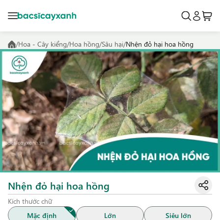
/
Hoa - Cây kiểng
/
Hoa hồng
/
Sâu hại
/
Nhện đỏ hại hoa hồng
Nhện đỏ hại hoa hồng
Kích thước chữ
Mặc định
Lớn
Siêu lớn