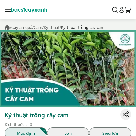
/
Cây ăn quả
/
Cam
/
Kỹ thuật
/
Kỹ thuật trồng cây cam
Kỹ thuật trồng cây cam
Kích thước chữ
Mặc định
Lớn
Siêu lớn