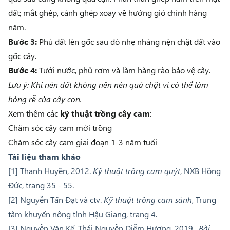
đất; mắt ghép, cành ghép xoay về hướng gió chính hàng
năm.
Bước 3:
Phủ đất lên gốc sau đó nhẹ nhàng nện chặt đất vào
gốc cây.
Bước 4:
Tưới nước, phủ rơm và làm hàng rào bảo vệ cây.
Lưu ý: Khi nén đất không nên nén quá chặt vì có thể làm
hỏng rễ của cây con.
Xem thêm các
kỹ thuật trồng cây cam
:
Chăm sóc cây cam mới trồng
Chăm sóc cây cam giai đoạn 1-3 năm tuổi
Tài liệu tham khảo
[1] Thanh Huyền, 2012.
Kỹ thuật trồng cam quýt
, NXB Hồng
Đức, trang 35 - 55.
[2] Nguyễn Tấn Đạt và ctv.
Kỹ thuật trồng cam sành
, Trung
tâm khuyến nông tỉnh Hậu Giang, trang 4.
[3] Nguyễn Văn Kế, Thái Nguyễn Diễm Hương, 2019.
Bài