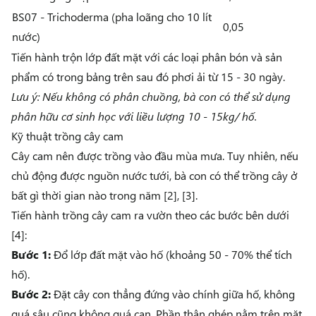
BS07 - Trichoderma
(pha loãng cho 10 lít
0,05
nước)
Tiến hành trộn lớp đất mặt với các loại phân bón và sản
phẩm có trong bảng trên sau đó phơi ải từ 15 - 30 ngày.
Lưu ý: Nếu không có phân chuồng, bà con có thể sử dụng
phân hữu cơ sinh học với liều lượng 10 - 15kg/ hố.
Kỹ thuật trồng cây cam
Cây cam nên được trồng vào đầu mùa mưa. Tuy nhiên, nếu
chủ động được nguồn nước tưới, bà con có thể trồng cây ở
bất gì thời gian nào trong năm [2], [3].
Tiến hành trồng cây cam ra vườn theo các bước bên dưới
[4]:
Bước 1:
Đổ lớp đất mặt vào hố (khoảng 50 - 70% thể tích
hố).
Bước 2:
Đặt cây con thẳng đứng vào chính giữa hố, không
quá sâu cũng không quá cạn. Phần thân ghép nằm trên mặt