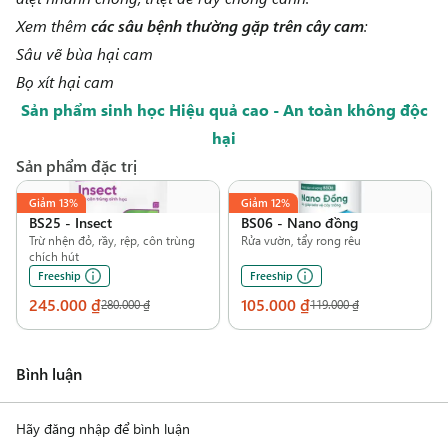
Xem thêm
các sâu bệnh thường gặp trên cây cam
:
Sâu vẽ bùa hại cam
Bọ xít hại cam
Sản phẩm sinh học Hiệu quả cao - An toàn không độc
hại
Sản phẩm đặc trị
Giảm
13%
Giảm
12%
BS25
-
Insect
BS06
-
Nano đồng
Trừ nhện đỏ, rầy, rệp, côn trùng
Rửa vườn, tẩy rong rêu
chích hút
Freeship
Freeship
245.000 ₫
105.000 ₫
280.000 ₫
119.000 ₫
Bình luận
Hãy đăng nhập để bình luận