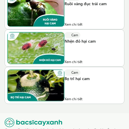
Ruồi vàng đục trái cam
Xem chi tiết
Cam
Nhện đỏ hại cam
Xem chi tiết
Cam
Bọ trĩ hại cam
Xem chi tiết