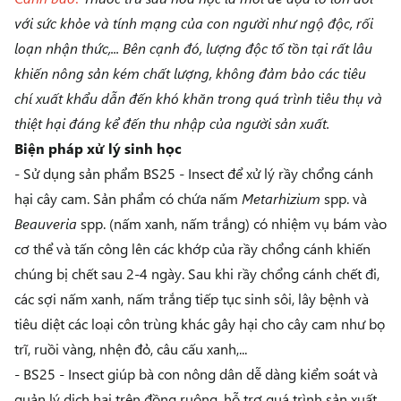
với sức khỏe và tính mạng của con người như ngộ độc, rối
loạn nhận thức,... Bên cạnh đó, lượng độc tố tồn tại rất lâu
khiến nông sản kém chất lượng, không đảm bảo các tiêu
chí xuất khẩu dẫn đến khó khăn trong quá trình tiêu thụ và
thiệt hại đáng kể đến thu nhập của người sản xuất.
Biện pháp xử lý sinh học
- Sử dụng sản phẩm
BS25 - Insect
để xử lý rầy chổng cánh
hại cây cam. Sản phẩm có chứa nấm
Metarhizium
spp. và
Beauveria
spp. (nấm xanh, nấm trắng) có nhiệm vụ bám vào
cơ thể và tấn công lên các khớp của rầy chổng cánh khiến
chúng bị chết sau 2-4 ngày. Sau khi rầy chổng cánh chết đi,
các sợi nấm xanh, nấm trắng tiếp tục sinh sôi, lây bệnh và
tiêu diệt các loại côn trùng khác gây hại cho cây cam như bọ
trĩ, ruồi vàng, nhện đỏ, câu cấu xanh,...
- BS25 - Insect giúp bà con nông dân dễ dàng kiểm soát và
quản lý dịch hại trên đồng ruộng, hỗ trợ quá trình sản xuất