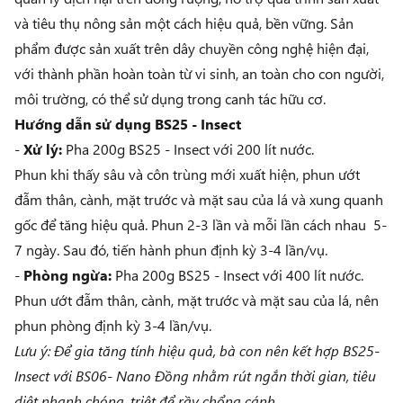
và tiêu thụ nông sản một cách hiệu quả, bền vững. Sản
phẩm được sản xuất trên dây chuyền công nghệ hiện đại,
với thành phần hoàn toàn từ vi sinh, an toàn cho con người,
môi trường, có thể sử dụng trong canh tác hữu cơ.
Hướng dẫn sử dụng BS25 - Insect
-
Xử lý:
Pha 200g BS25 - Insect với 200 lít nước.
Phun khi thấy sâu và côn trùng mới xuất hiện, phun ướt
đẫm thân, cành, mặt trước và mặt sau của lá và xung quanh
gốc để tăng hiệu quả. Phun 2-3 lần và mỗi lần cách nhau 5-
7 ngày. Sau đó, tiến hành phun định kỳ 3-4 lần/vụ.
-
Phòng ngừa:
Pha 200g BS25 - Insect với 400 lít nước.
Phun ướt đẫm thân, cành, mặt trước và mặt sau của lá, nên
phun phòng định kỳ 3-4 lần/vụ.
Lưu ý: Để gia tăng tính hiệu quả, bà con nên kết hợp
BS25-
Insect
với
BS06- Nano Đồng
nhằm rút ngắn thời gian, tiêu
diệt nhanh chóng, triệt để rầy chổng cánh.