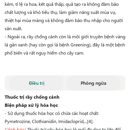
kém, tỉ lệ ra hoa, kết quả thấp, quả tạo ra không đảm bảo
chất lượng và khó tiêu thụ, làm giảm năng suất mùa vụ,
thiệt hại mùa màng và không đảm bảo thu nhập cho người
sản xuất.
- Ngoài ra, rầy chổng cánh còn là môi giới truyền bệnh vàng
lá gân xanh (hay còn gọi là bệnh Greening), đây là một bệnh
phổ biến và rất nguy hiểm cho cây cam.
Điều trị
Phòng ngừa
Thuốc trị rầy chổng cánh
Biện pháp xử lý hóa học
- Sử dụng thuốc hóa học có chứa các hoạt chất:
Pymetrozine, Clothianidin, Imidacloprid,...[4].
Cảnh báo!
Thuốc trừ sâu hóa học là mối đe dọa to lớn đối