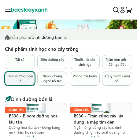
/
Sản phẩm
/
Dinh dưỡng bón lá
Chế phẩm sinh học cho cây trồng
Tất cả
Siêu dưỡng cây
Thuốc trừ sâu
Phân bón gốc -
sinh học
Cải tạo đất
Dinh dưỡng bón
Nano - Công
Phòng trừ bệnh
Xử lý nước - mùi
lá
nghệ hỗ trợ
hôi
Dinh dưỡng bón lá
Giảm
19%
Giảm
14%
BS38
-
Bloom dưỡng hoa
BS36
-
Titan cứng cây lúa
lâu tàn
đứng lá mập tim đèn
Dưỡng hoa lâu tàn - Đóng băng
Ngắn lóng, cứng cây lúa, dinh
nụ - Hãm hoa nở sớm
dưỡng tăng hiệu suất quang hợp,