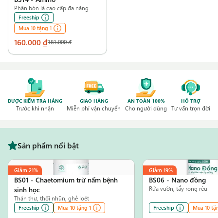
Phân bón lá cao cấp đa năng
Freeship
Mua 10 tặng 1
160.000 ₫
181.000 ₫
ĐƯỢC KIỂM TRA HÀNG
GIAO HÀNG
AN TOÀN 100%
HỖ TRỢ
Trước khi nhận
Miễn phí vận chuyển
Cho người dùng
Tư vấn trọn đời
Sản phẩm nổi bật
Giảm
21%
Giảm
19%
BS01
-
Chaetomium trừ nấm bệnh
BS06
-
Nano đồng
sinh học
Rửa vườn, tẩy rong rêu
Thán thư, thối nhũn, ghẻ loét
Freeship
Mua 10 tặng 1
Freeship
Mua 10 tặ