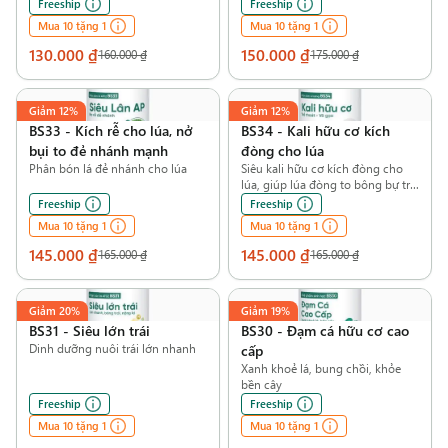
làm đòng vô gạo
Freeship
Freeship
Mua 10 tặng 1
Mua 10 tặng 1
130.000 ₫
150.000 ₫
160.000 ₫
175.000 ₫
Giảm
12%
Giảm
12%
BS33
-
Kích rễ cho lúa, nở
BS34
-
Kali hữu cơ kích
bụi to đẻ nhánh mạnh
đòng cho lúa
Phân bón lá đẻ nhánh cho lúa
Siêu kali hữu cơ kích đòng cho
lúa, giúp lúa đòng to bông bự trổ
thoát nhanh
Freeship
Freeship
Mua 10 tặng 1
Mua 10 tặng 1
145.000 ₫
145.000 ₫
165.000 ₫
165.000 ₫
Giảm
20%
Giảm
19%
BS31
-
Siêu lớn trái
BS30
-
Đạm cá hữu cơ cao
Dinh dưỡng nuôi trái lớn nhanh
cấp
Xanh khoẻ lá, bung chồi, khỏe
bền cây
Freeship
Freeship
Mua 10 tặng 1
Mua 10 tặng 1