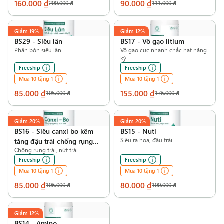
160.000 ₫
90.000 ₫
200.000 ₫
111.000 ₫
Giảm
19%
Giảm
12%
BS29
-
Siêu lân
BS17
-
Vô gạo litium
Phân bón siêu lân
Vô gạo cực nhanh chắc hạt nặng
ký
Freeship
Freeship
Mua 10 tặng 1
Mua 10 tặng 1
85.000 ₫
155.000 ₫
105.000 ₫
176.000 ₫
Giảm
20%
Giảm
20%
BS16
-
Siêu canxi bo kẽm
BS15
-
Nuti
tăng đậu trái chống rụng
Siêu ra hoa, đậu trái
hoa trái non
Chống rụng trái, nứt trái
Freeship
Freeship
Mua 10 tặng 1
Mua 10 tặng 1
85.000 ₫
80.000 ₫
106.000 ₫
100.000 ₫
Giảm
12%
BS14
-
Amino