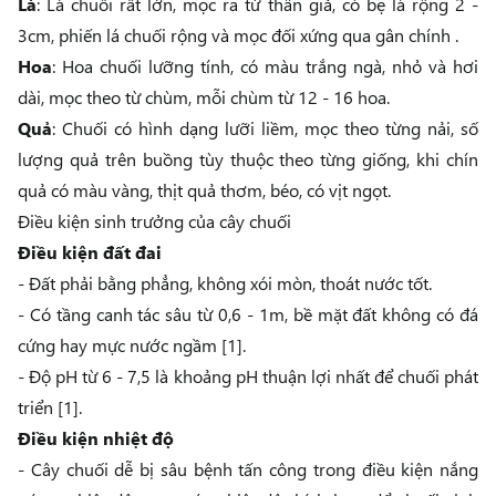
Lá
: Lá chuối rất lớn, mọc ra từ thân giả, có bẹ lá rộng 2 -
3cm, phiến lá chuối rộng và mọc đối xứng qua gân chính .
Hoa
: Hoa chuối lưỡng tính, có màu trắng ngà, nhỏ và hơi
dài, mọc theo từ chùm, mỗi chùm từ 12 - 16 hoa.
Quả
: Chuối có hình dạng lưỡi liềm, mọc theo từng nải, số
lượng quả trên buồng tùy thuộc theo từng giống, khi chín
quả có màu vàng, thịt quả thơm, béo, có vịt ngọt.
Điều kiện sinh trưởng của cây chuối
Điều kiện đất đai
- Đất phải bằng phẳng, không xói mòn, thoát nước tốt.
- Có tầng canh tác sâu từ 0,6 - 1m, bề mặt đất không có đá
cứng hay mực nước ngầm [1].
- Độ pH từ 6 - 7,5 là khoảng pH thuận lợi nhất để chuối phát
triển [1].
Điều kiện nhiệt độ
- Cây chuối dễ bị sâu bệnh tấn công trong điều kiện nắng