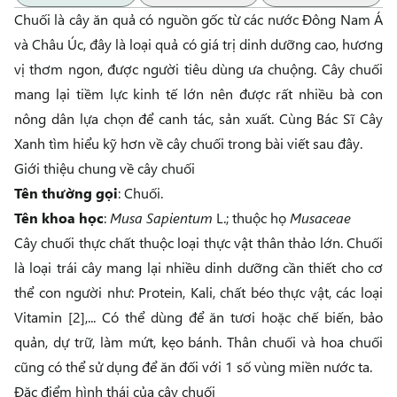
Chuối là cây ăn quả có nguồn gốc từ các nước Đông Nam Á
và Châu Úc, đây là loại quả có giá trị dinh dưỡng cao, hương
vị thơm ngon, được người tiêu dùng ưa chuộng. Cây chuối
mang lại tiềm lực kinh tế lớn nên được rất nhiều bà con
nông dân lựa chọn để canh tác, sản xuất. Cùng
Bác Sĩ Cây
Xanh
tìm hiểu kỹ hơn về cây chuối trong bài viết sau đây.
Giới thiệu chung về cây chuối
Tên thường gọi
: Chuối.
Tên khoa học
:
Musa Sapientum
L.; thuộc họ
Musaceae
Cây chuối thực chất thuộc loại thực vật thân thảo lớn. Chuối
là loại trái cây mang lại nhiều dinh dưỡng cần thiết cho cơ
thể con người như: Protein, Kali, chất béo thực vật, các loại
Vitamin [2],... Có thể dùng để ăn tươi hoặc chế biến, bảo
quản, dự trữ, làm mứt, kẹo bánh. Thân chuối và hoa chuối
cũng có thể sử dụng để ăn đối với 1 số vùng miền nước ta.
Đặc điểm hình thái của cây chuối