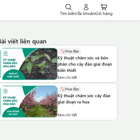
Tìm kiếm
Tài khoản
Giỏ hàng
Bài viết liên quan
Hoa đào
Kỹ thuật chăm sóc và bón
phân cho cây đào giai đoạn
kiến thiết
Xem chi tiết
Hoa đào
Kỹ thuật chăm sóc cây đào
giai đoạn ra hoa
Xem chi tiết