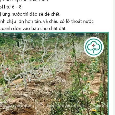
pH từ 6 - 8.
ị úng nước thì đào sẽ dễ chết.
nh chậu lớn hơn tán, và chậu có lỗ thoát nước.
 quanh dồn vào bầu cho chặt đất.