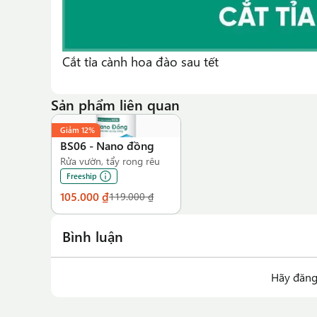
Cắt tỉa cành hoa đào sau tết
Sản phẩm liên quan
Giảm
12%
BS06
-
Nano đồng
Rửa vườn, tẩy rong rêu
Freeship
105.000 ₫
119.000 ₫
Bình luận
Hãy đăng