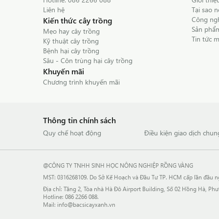
Liên hệ
Tại sao 
Công ngh
Kiến thức cây trồng
Sản phẩm
Mẹo hay cây trồng
Tin tức 
Kỹ thuật cây trồng
Bệnh hại cây trồng
Sâu - Côn trùng hại cây trồng
Khuyến mãi
Chương trình khuyến mãi
Thông tin chính sách
Quy chế hoạt động
Điều kiện giao dịch chun
@CÔNG TY TNHH SINH HỌC NÔNG NGHIỆP RỒNG VÀNG
MST: 0316268109. Do Sở Kế Hoạch và Đầu Tư TP. HCM cấp lần đầu ngày
Địa chỉ: Tầng 2, Tòa nhà Hà Đô Airport Building, Số 02 Hồng Hà, P
Hotline:
086 2266 088
.
Mail:
info@bacsicayxanh.vn