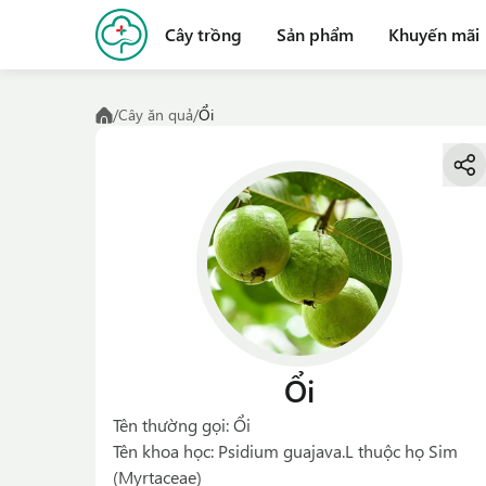
Cây trồng
Sản phẩm
Khuyến mãi
/
Cây ăn quả
/
Ổi
Ổi
Tên thường gọi: Ổi
Tên khoa học: Psidium guajava.L thuộc họ Sim
(Myrtaceae)