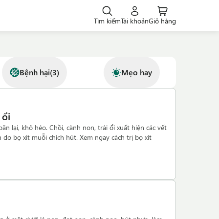
Tìm kiếm
Tài khoản
Giỏ hàng
Bệnh hại
(
3
)
Mẹo hay
 ổi
oăn lại, khô héo. Chồi, cành non, trái ổi xuất hiện các vết
do bọ xít muỗi chích hút. Xem ngay cách trị bọ xít