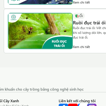
Xem chi tiết
Ổi
Ruồi đục trái ối
Ruồi đục trái ối: Vết c
khi số lượng dòi lớn, 
đục trái ổi.
Xem chi tiết
 nấm khuẩn cho cây trồng bằng công nghệ sinh học
Sĩ Cây Xanh
Liên kết với chúng tôi
u về Bác Sĩ Cây Xanh