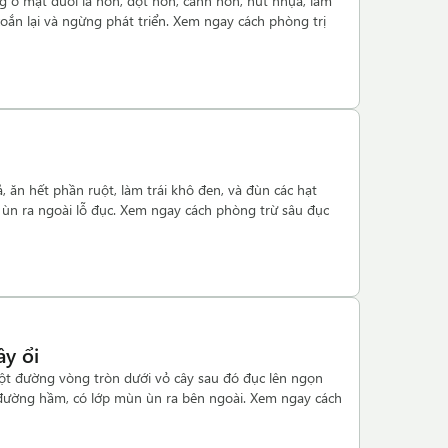
ng ở mặt dưới lá non, đọt non, cành non, hút nhựa, làm
xoắn lại và ngừng phát triển. Xem ngay cách phòng trị
, ăn hết phần ruột, làm trái khô đen, và đùn các hạt
 ùn ra ngoài lỗ đục. Xem ngay cách phòng trừ sâu đục
ây ổi
ột đường vòng tròn dưới vỏ cây sau đó đục lên ngọn
 đường hầm, có lớp mùn ùn ra bên ngoài. Xem ngay cách