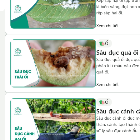
Rệp sáp hại ổi tập tru
lá biến vàng, đọt non 
rệp sáp hại ổi.
Xem chi tiết
Ổi
Sâu đục quả ổi
Sâu đục quả ổi đục quả
phân li ti màu nâu đen
quả ổi.
Xem chi tiết
Ổi
Sâu đục cành c
Sâu đục cành ổi đục m
thân, cành, tạo thành
xử lý sâu đục cành ổi.