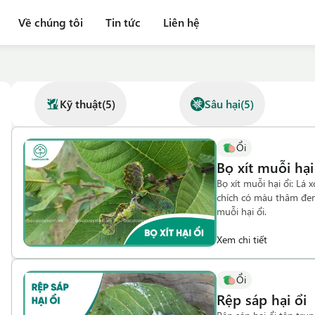
Về chúng tôi
Tin tức
Liên hệ
Kỹ thuật
(
5
)
Sâu hại
(
5
)
Ổi
Bọ xít muỗi hại
Bọ xít muỗi hại ổi: Lá x
chích có màu thâm đen 
muỗi hại ổi.
Xem chi tiết
Ổi
Rệp sáp hại ổi