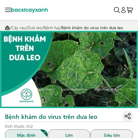
/
Cây rau
/
Dưa leo
/
Bệnh hại
/
Bệnh khảm do virus trên dưa leo
Bệnh khảm do virus trên dưa leo
Kích thước chữ
Mặc định
Lớn
Siêu lớn