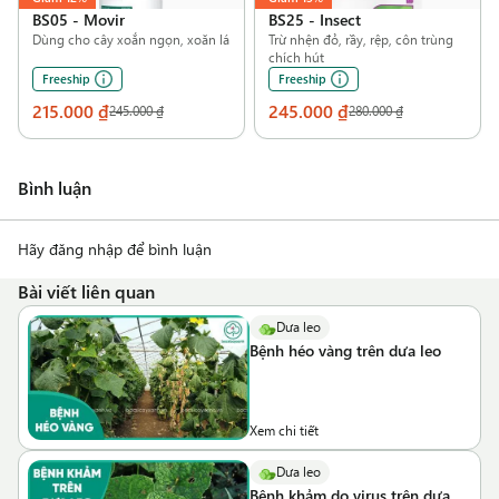
BS05
-
Movir
BS25
-
Insect
Dùng cho cây xoắn ngọn, xoăn lá
Trừ nhện đỏ, rầy, rệp, côn trùng
chích hút
Freeship
Freeship
215.000 ₫
245.000 ₫
245.000 ₫
280.000 ₫
Bình luận
Hãy đăng nhập để bình luận
Bài viết liên quan
Dưa leo
Bệnh héo vàng trên dưa leo
Xem chi tiết
Dưa leo
Bệnh khảm do virus trên dưa