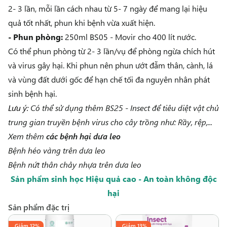
2- 3 lần, mỗi lần cách nhau từ 5- 7 ngày để mang lại hiệu
quả tốt nhất, phun khi bệnh vừa xuất hiện.
- Phun phòng:
250ml BS05 - Movir cho 400 lít nước.
Có thể phun phòng từ 2- 3 lần/vụ để phòng ngừa chích hút
và virus gây hại. Khi phun nên phun ướt đẫm thân, cành, lá
và vùng đất dưới gốc để hạn chế tối đa nguyên nhân phát
sinh bệnh hại.
Lưu ý:
Có thể sử dụng thêm
BS25 - Insect
để tiêu diệt vật chủ
trung gian truyền bệnh virus cho cây trồng như: Rầy, rệp,...
Xem thêm
các bệnh hại dưa leo
Bệnh héo vàng trên dưa leo
Bệnh nứt thân chảy nhựa trên dưa leo
Sản phẩm sinh học Hiệu quả cao - An toàn không độc
hại
Sản phẩm đặc trị
Giảm
12%
Giảm
13%