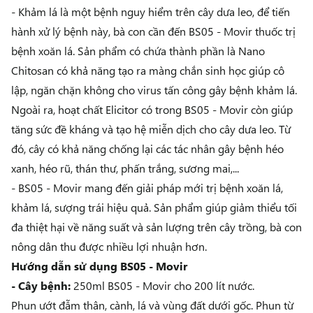
- Khảm lá là một bệnh nguy hiểm trên cây dưa leo, để tiến
hành xử lý bệnh này, bà con cần đến
BS05 - Movir
thuốc trị
bệnh xoăn lá
. Sản phẩm có chứa thành phần là
Nano
Chitosan có khả năng tạo ra màng chắn sinh học giúp cô
lập, ngăn chặn không cho virus tấn công gây bệnh khảm lá.
Ngoài ra, hoạt chất Elicitor có trong BS05 - Movir còn giúp
tăng sức đề kháng và tạo hệ miễn dịch cho cây dưa leo. Từ
đó, cây có khả năng chống lại các tác nhân gây bệnh héo
xanh, héo rũ, thán thư, phấn trắng, sương mai,...
- BS05 - Movir mang đến giải pháp mới trị bệnh xoăn lá,
khảm lá, sượng trái hiệu quả. Sản phẩm giúp giảm thiểu tối
đa thiệt hại về năng suất và sản lượng trên cây trồng, bà con
nông dân thu được nhiều lợi nhuận hơn.
Hướng dẫn sử dụng BS05 - Movir
- Cây bệnh:
250ml BS05 - Movir cho 200 lít nước.
Phun ướt đẫm thân, cành, lá và vùng đất dưới gốc. Phun từ