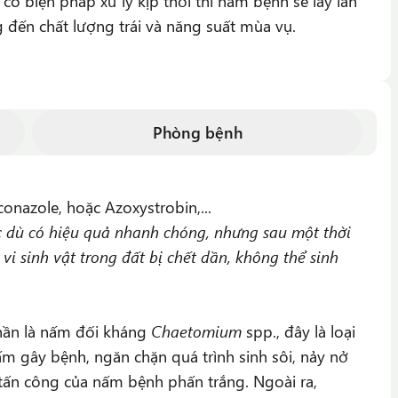
có biện pháp xử lý kịp thời thì nấm bệnh sẽ lây lan
đến chất lượng trái và năng suất mùa vụ.
Phòng bệnh
onazole, hoặc Azoxystrobin,...
 dù có hiệu quả nhanh chóng, nhưng sau một thời
 vi sinh vật trong đất bị chết dần, không thể sinh
hần là nấm đối kháng
Chaetomium
spp., đây là loại
m gây bệnh, ngăn chặn quá trình sinh sôi, nảy nở
 tấn công của nấm bệnh phấn trắng. Ngoài ra,