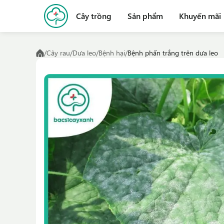
Cây trồng
Sản phẩm
Khuyến mãi
/
Cây rau
/
Dưa leo
/
Bệnh hại
/
Bệnh phấn trắng trên dưa leo