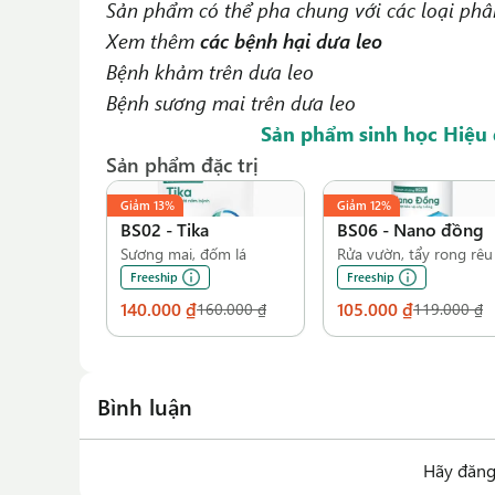
Sản phẩm có thể pha chung với các loại phâ
Xem thêm
các bệnh hại dưa leo
Bệnh khảm trên dưa leo
Bệnh sương mai trên dưa leo
Sản phẩm sinh học Hiệu 
Sản phẩm đặc trị
Giảm
13%
Giảm
12%
BS02
-
Tika
BS06
-
Nano đồng
Sương mai, đốm lá
Rửa vườn, tẩy rong rêu
Freeship
Freeship
140.000 ₫
105.000 ₫
160.000 ₫
119.000 ₫
Bình luận
Hãy đăng