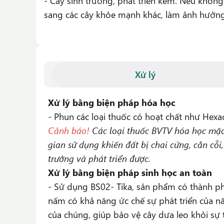
- Cây sinh trưởng, phát triển kém. Nếu không 
sang các cây khỏe mạnh khác, làm ảnh hưởng 
Xử lý
Xử lý bằng biện pháp hóa học
- Phun các loại thuốc có hoạt chất như Hexac
Cảnh báo!
Các
loại thuốc BVTV h
óa học mặc
gian sử dụng khiến đất bị chai cứng, cằn cỗi,
trưởng và phát triển được.
Xử lý bằng biện pháp sinh học an toàn
- Sử dụng
BS02- Tika
, sản phẩm có thành p
nấm có khả năng ức chế sự phát triển của nấ
của chúng, giúp bảo vệ cây dưa leo khỏi sự