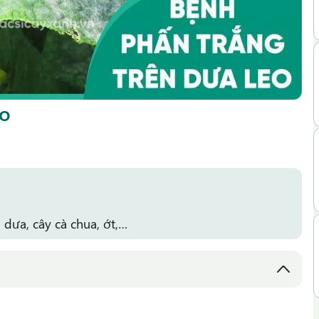
eo
 dưa, cây cà chua, ớt,…