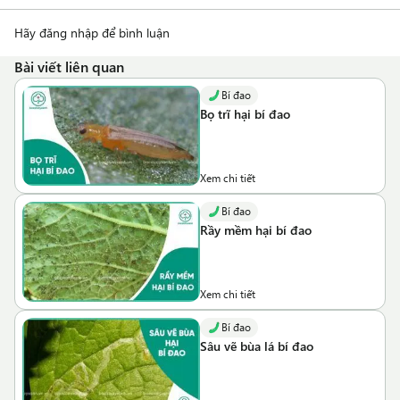
Hãy đăng nhập để bình luận
Bài viết liên quan
Bí đao
Bọ trĩ hại bí đao
Xem chi tiết
Bí đao
Rầy mềm hại bí đao
Xem chi tiết
Bí đao
Sâu vẽ bùa lá bí đao