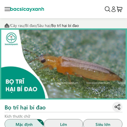
/
Cây rau
/
Bí đao
/
Sâu hại
/
Bọ trĩ hại bí đao
Bọ trĩ hại bí đao
Kích thước chữ
Mặc định
Lớn
Siêu lớn