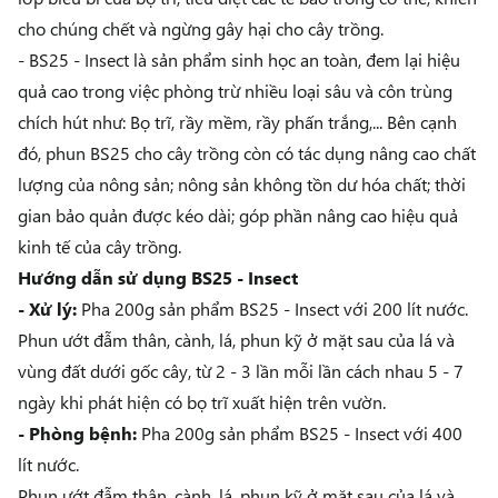
cho chúng chết và ngừng gây hại cho cây trồng.
- BS25 - Insect là sản phẩm sinh học an toàn, đem lại hiệu
quả cao trong việc phòng trừ nhiều loại sâu và côn trùng
chích hút như: Bọ trĩ, rầy mềm, rầy phấn trắng,... Bên cạnh
đó, phun BS25 cho cây trồng còn có tác dụng nâng cao chất
lượng của nông sản; nông sản không tồn dư hóa chất; thời
gian bảo quản được kéo dài; góp phần nâng cao hiệu quả
kinh tế của cây trồng.
Hướng dẫn sử dụng BS25 - Insect
- Xử lý:
Pha 200g sản phẩm BS25 - Insect với 200 lít nước.
Phun ướt đẫm thân, cành, lá, phun kỹ ở mặt sau của lá và
vùng đất dưới gốc cây, từ 2 - 3 lần mỗi lần cách nhau 5 - 7
ngày khi phát hiện có bọ trĩ xuất hiện trên vườn.
- Phòng bệnh:
Pha 200g sản phẩm
BS25 - Insect
với 400
lít nước.
Phun ướt đẫm thân, cành, lá, phun kỹ ở mặt sau của lá và