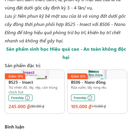
vùng đất dưới gốc cây định kỳ 3 - 4 lần/ vụ.
Lưu ý: Nên phun kỹ bề mặt sau của lá và vùng đất dưới gốc
cây đồng thời phun phối hợp
BS25 - Insect
với
BS06 - Nano
Đồng
để tăng hiệu quả phòng trừ bọ trĩ, khiến bọ trĩ chết
nhanh và không thể gây hại.
Sản phẩm sinh học Hiệu quả cao - An toàn không độc
hại
Sản phẩm đặc trị
Giảm
13%
Giảm
12%
BS25
-
Insect
BS06
-
Nano đồng
Trừ nhện đỏ, rầy, rệp, côn trùng
Rửa vườn, tẩy rong rêu
chích hút
Freeship
Freeship
245.000 ₫
105.000 ₫
280.000 ₫
119.000 ₫
Bình luận