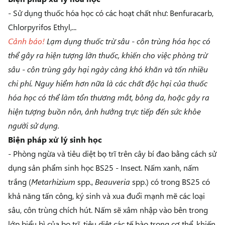
- Sử dụng thuốc hóa học có các hoạt chất như: Benfuracarb,
Chlorpyrifos Ethyl,...
Cảnh báo!
Lạm dụng thuốc trừ sâu - côn trùng hóa học có
thể gây ra hiện tượng lờn thuốc, khiến cho việc phòng trừ
sâu - côn trùng gây hại ngày càng khó khăn và tốn nhiều
chi phí. Nguy hiểm hơn nữa là các chất độc hại của thuốc
hóa học có thể làm tổn thương mắt, bỏng da, hoặc gây ra
hiện tượng buồn nôn, ảnh hưởng trực tiếp đến sức khỏe
người sử dụng.
Biện pháp xử lý sinh học
- Phòng ngừa và tiêu diệt bọ trĩ trên cây bí đao bằng cách sử
dụng sản phẩm sinh học
BS25 - Insect
. Nấm xanh, nấm
trắng (
Metarhizium
spp.,
Beauveria
spp.) có trong BS25 có
khả năng tấn công, ký sinh và xua đuổi mạnh mẽ các loại
sâu, côn trùng chích hút. Nấm sẽ xâm nhập vào bên trong
lớp
biểu bì của bọ trĩ, tiêu diệt các tế bào trong cơ thể, khiến