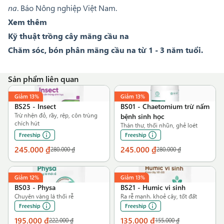
na
. Báo Nông nghiệp Việt Nam.
Xem thêm
Kỹ thuật trồng cây mãng cầu na
Chăm sóc, bón phân mãng cầu na từ 1 - 3 năm tuổi.
Sản phẩm liên quan
Giảm
13%
Giảm
13%
BS25
-
Insect
BS01
-
Chaetomium trừ nấm
Trừ nhện đỏ, rầy, rệp, côn trùng
bệnh sinh học
chích hút
Thán thư, thối nhũn, ghẻ loét
Freeship
Freeship
245.000 ₫
245.000 ₫
280.000 ₫
280.000 ₫
Giảm
12%
Giảm
13%
BS03
-
Physa
BS21
-
Humic vi sinh
Chuyên vàng lá thối rễ
Ra rễ mạnh. khoẻ cây, tốt đất
Freeship
Freeship
195.000 ₫
135.000 ₫
222.000 ₫
155.000 ₫