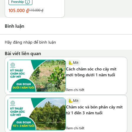
Freeship
105.000 ₫
119.000 ₫
Bình luận
Hãy đăng nhập để bình luận
Bài viết liên quan
Mít
Cách chăm sóc cho cây mít
mới trồng dưới 1 năm tuổi
Xem chi tiết
Mít
Chăm sóc và bón phân cây mít
từ 1 đến 3 năm tuổi
Xem chi tiết