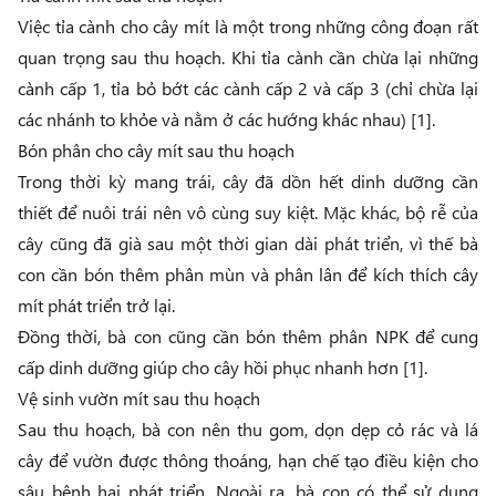
Việc tỉa cành cho cây mít là một trong những công đoạn rất
quan trọng sau thu hoạch. Khi tỉa cành cần chừa lại những
cành cấp 1, tỉa bỏ bớt các cành cấp 2 và cấp 3 (chỉ chừa lại
các nhánh to khỏe và nằm ở các hướng khác nhau) [1].
Bón phân cho cây mít sau thu hoạch
Trong thời kỳ mang trái, cây đã dồn hết dinh dưỡng cần
thiết để nuôi trái nên vô cùng suy kiệt. Mặc khác, bộ rễ của
cây cũng đã già sau một thời gian dài phát triển, vì thế bà
con cần bón thêm phân mùn và phân lân để kích thích cây
mít phát triển trở lại.
Đồng thời, bà con cũng cần bón thêm phân NPK để cung
cấp dinh dưỡng giúp cho cây hồi phục nhanh hơn [1].
Vệ sinh vườn mít sau thu hoạch
Sau thu hoạch, bà con nên thu gom, dọn dẹp cỏ rác và lá
cây để vườn được thông thoáng, hạn chế tạo điều kiện cho
sâu bệnh hại phát triển. Ngoài ra, bà con có thể sử dụng