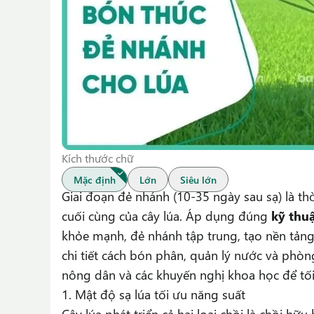
Kích thước chữ
Mặc định
Lớn
Siêu lớn
Giai đoạn đẻ nhánh (10-35 ngày sau sạ) là th
cuối cùng của cây lúa. Áp dụng đúng
kỹ thu
khỏe mạnh, đẻ nhánh tập trung, tạo nền tảng
chi tiết cách bón phân, quản lý nước và phòn
nông dân và các khuyến nghị khoa học để tối
1. Mật độ sạ lúa tối ưu năng suất
Cây lúa phát triển cả hai loại chồi là chồi hữ