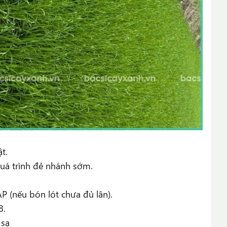
ật.
quá trình đẻ nhánh sớm.
 (nếu bón lót chưa đủ lân).
8.
 sạ