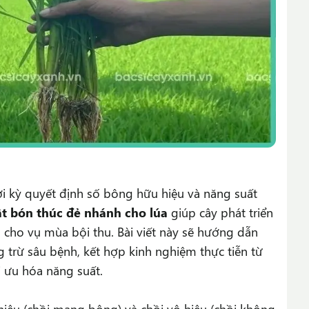
ời kỳ quyết định số bông hữu hiệu và năng suất
ật bón thúc đẻ nhánh cho lúa
giúp cây phát triển
 cho vụ mùa bội thu. Bài viết này sẽ hướng dẫn
g trừ sâu bệnh, kết hợp kinh nghiệm thực tiễn từ
 ưu hóa năng suất.
u hiệu (chồi mang bông) và chồi vô hiệu (chồi không