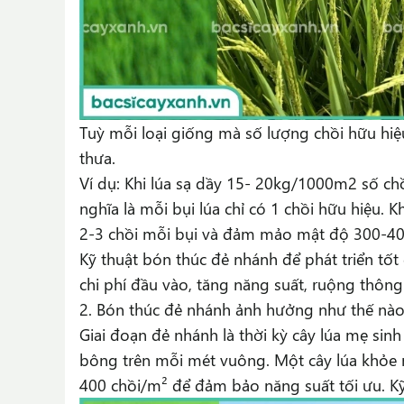
Tuỳ mỗi loại giống mà số lượng chồi hữu hiệ
thưa.
Ví dụ: Khi lúa sạ dầy 15- 20kg/1000m2 số ch
nghĩa là mỗi bụi lúa chỉ có 1 chồi hữu hiệu. 
2-3 chồi mỗi bụi và đảm mảo mật độ 300-40
Kỹ thuật bón thúc đẻ nhánh để phát triển tốt đ
chi phí đầu vào, tăng năng suất, ruộng thông
2. Bón thúc đẻ nhánh ảnh hưởng như thế nào
Giai đoạn đẻ nhánh là thời kỳ cây lúa mẹ sinh
bông trên mỗi mét vuông. Một cây lúa khỏe 
400 chồi/m² để đảm bảo năng suất tối ưu. Kỹ 