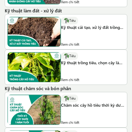
Xem chi tiết
Kỹ thuật làm đất - xử lý đất
Tiêu
Kỹ thuật cải tạo, xử lý đất trồng
tiêu
Xem chi tiết
Tiêu
Kỹ thuật trồng tiêu, chọn cây làm
trụ tiêu tốt nhất
Xem chi tiết
Kỹ thuật chăm sóc và bón phân
Tiêu
Chăm sóc cây hồ tiêu thời kỳ dưới
1 năm tuổi
Xem chi tiết