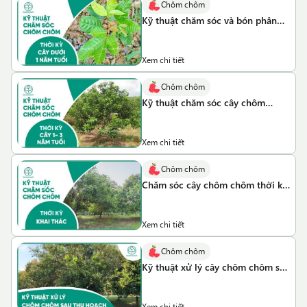
Chôm chôm
Kỹ thuật chăm sóc và bón phân
cho cây chôm chôm dưới 1 năm
tuổi
Xem chi tiết
Chôm chôm
Kỹ thuật chăm sóc cây chôm
chôm thời kỳ 1 đến 3 năm tuổi
Xem chi tiết
Chôm chôm
Chăm sóc cây chôm chôm thời kỳ
khai thác
Xem chi tiết
Chôm chôm
Kỹ thuật xử lý cây chôm chôm sau
thu hoạch
Xem chi tiết