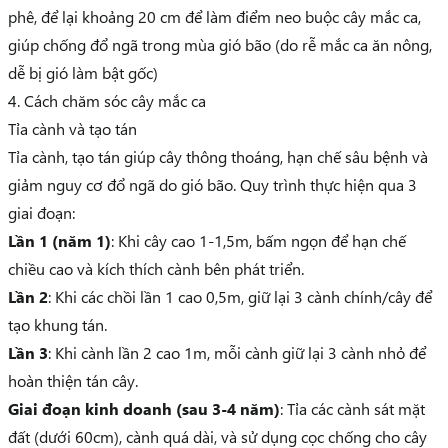
phê, để lại khoảng 20 cm để làm điểm neo buộc cây mắc ca,
giúp chống đổ ngã trong mùa gió bão (do rễ mắc ca ăn nông,
dễ bị gió làm bật gốc)
4. Cách chăm sóc cây mắc ca
Tỉa cành và tạo tán
Tỉa cành, tạo tán giúp cây thông thoáng, hạn chế sâu bệnh và
giảm nguy cơ đổ ngã do gió bão. Quy trình thực hiện qua 3
giai đoạn:
Lần 1 (năm 1)
: Khi cây cao 1-1,5m, bấm ngọn để hạn chế
chiều cao và kích thích cành bên phát triển.
Lần 2
: Khi các chồi lần 1 cao 0,5m, giữ lại 3 cành chính/cây để
tạo khung tán.
Lần 3
: Khi cành lần 2 cao 1m, mỗi cành giữ lại 3 cành nhỏ để
hoàn thiện tán cây.
Giai đoạn kinh doanh (sau 3-4 năm)
: Tỉa các cành sát mặt
đất (dưới 60cm), cành quá dài, và sử dụng cọc chống cho cây