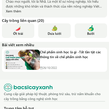
Chào mọi người, tôi là Nhã. Là một kĩ sư nông nghiệp, tôi hiểu
được những khó khăn và thách thức của nền nông nghiệp Việt
Nam. Vì thế sau khi tốt nghiệp tôi đã tham gia làm việc tại Đan
Xem thêm
Mạch, một đất nước có nền Nông nghiệp phát triển hàng đầu
Cây trồng liên quan (20)
thế giới để tìm hiểu xem quá trình sản xuất của họ như thế nào.
Giờ đây tôi có thể chia sẽ những kiến thức và kinh nghiệm tôi đã
học hỏi được cùng với bà con nông dân, giúp bà con có một vụ
Ớt trái
Dưa lưới
Bưởi
mùa thành công.
Bài viết xem nhiều
Chế phẩm sinh học là gì -Tất tần tật các
thông tin về chế phẩm sinh học
26/10/2022
Cung cấp giải pháp kỹ thuật, phòng trừ sâu, trừ nấm khuẩn cho
cây trồng bằng công nghệ sinh học
Trung tâm hỗ trợ