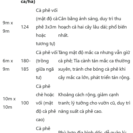
ca/ha)
Cà phê vối
(mật độ cà
Cân bằng ánh sáng, duy trì thu
9m x
124
phê 3x3m
hoạch cả hai cây lâu dài; phổ biến
9m
hoặc
nhất.
tương tự)
Cà phê vối
Tăng mật độ mắc ca nhưng vẫn giữ
6m x
180-
(trồng
cà phê; Tỉa cành tán mắc ca thường
9m
185
giữa ngã
xuyên, tránh che bóng cà phê khi
tư)
cây mắc ca lớn, phát triển tán rộng.
Cà phê
chè hoặc
Khoảng cách rộng, giảm cạnh
10m x
100
vối (mật
tranh; lý tưởng cho vườn cũ, duy trì
10m
độ cà phê
năng suất cà phê cao.
cao)
Cà phê
Phù hợp địa hình dốc, dễ quản lý;