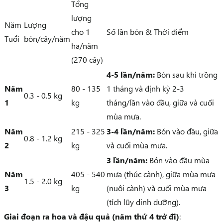
Tổng
lượng
Năm
Lượng
cho 1
Số lần bón & Thời điểm
Tuổi
bón/cây/năm
ha/năm
(270 cây)
4-5 lần/năm:
Bón sau khi trồng
Năm
80 - 135
1 tháng và định kỳ 2-3
0.3 - 0.5 kg
1
kg
tháng/lần vào đầu, giữa và cuối
mùa mưa.
Năm
215 - 325
3-4 lần/năm:
Bón vào đầu, giữa
0.8 - 1.2 kg
2
kg
và cuối mùa mưa.
3 lần/năm:
Bón vào đầu mùa
Năm
405 - 540
mưa (thúc cành), giữa mùa mưa
1.5 - 2.0 kg
3
kg
(nuôi cành) và cuối mùa mưa
(tích lũy dinh dưỡng).
Giai đoạn ra hoa và đậu quả (năm thứ 4 trở đi)
: