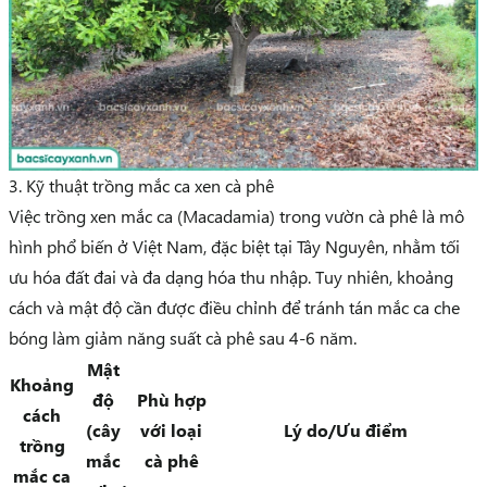
3. Kỹ thuật trồng mắc ca xen cà phê
Việc trồng xen mắc ca (Macadamia) trong vườn cà phê là mô
hình phổ biến ở Việt Nam, đặc biệt tại Tây Nguyên, nhằm tối
ưu hóa đất đai và đa dạng hóa thu nhập. Tuy nhiên, khoảng
cách và mật độ cần được điều chỉnh để tránh tán mắc ca che
bóng làm giảm năng suất cà phê sau 4-6 năm.
Mật
Khoảng
độ
Phù hợp
cách
(cây
với loại
Lý do/Ưu điểm
trồng
mắc
cà phê
mắc ca