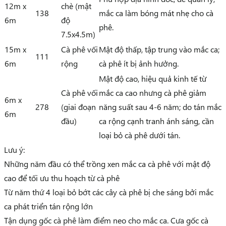
12m x
chè (mật
138
mắc ca làm bóng mát nhẹ cho cà
6m
độ
phê.
7.5x4.5m)
15m x
Cà phê vối
Mật độ thấp, tập trung vào mắc ca;
111
6m
rộng
cà phê ít bị ảnh hưởng.
Mật độ cao, hiệu quả kinh tế từ
Cà phê vối
mắc ca cao nhưng cà phê giảm
6m x
278
(giai đoạn
năng suất sau 4-6 năm; do tán mắc
6m
đầu)
ca rộng cạnh tranh ánh sáng, cần
loại bỏ cà phê dưới tán.
Lưu ý:
Những năm đầu có thể trồng xen mắc ca cà phê với mật độ
cao để tối ưu thu hoạch từ cà phê
Từ năm thứ 4 loại bỏ bớt các cây cà phê bị che sáng bởi mắc
ca phát triển tán rộng lớn
Tận dụng gốc cà phê làm điểm neo cho mắc ca. Cưa gốc cà