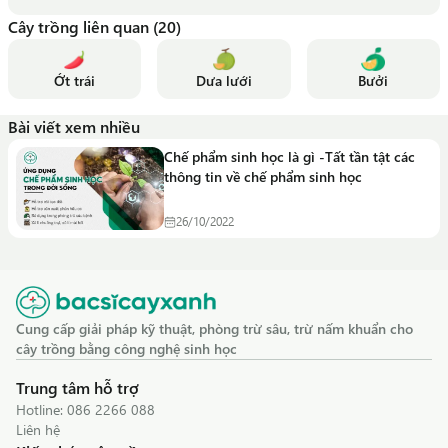
mà người nông dân gặp phải, tôi mong muốn góp một phần
Cây trồng liên quan (20)
kiến thức từ việc học tập và trải nghiệm của bản thân, cùng bà
con và những người yêu thích nông nghiệp tìm ra các giải pháp
tốt nhất để cây trồng sinh trưởng khỏe mạnh. Hy vọng những
Ớt trái
Dưa lưới
Bưởi
kiến thức tôi chia sẻ có thể hỗ trợ mọi người trong quá trình
chăm sóc vườn cây của mình
Bài viết xem nhiều
Chế phẩm sinh học là gì -Tất tần tật các
thông tin về chế phẩm sinh học
26/10/2022
Cung cấp giải pháp kỹ thuật, phòng trừ sâu, trừ nấm khuẩn cho
cây trồng bằng công nghệ sinh học
Trung tâm hỗ trợ
Hotline:
086 2266 088
Liên hệ