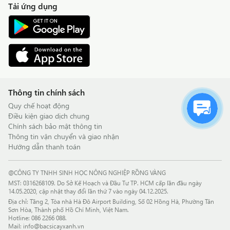
Tải ứng dụng
Thông tin chính sách
Quy chế hoạt động
Điều kiện giao dịch chung
Chính sách bảo mật thông tin
Thông tin vận chuyển và giao nhận
Hướng dẫn thanh toán
@CÔNG TY TNHH SINH HỌC NÔNG NGHIỆP RỒNG VÀNG
MST: 0316268109. Do Sở Kế Hoạch và Đầu Tư TP. HCM cấp lần đầu ngày
14.05.2020, cập nhật thay đổi lần thứ 7 vào ngày 04.12.2025.
Địa chỉ: Tầng 2, Tòa nhà Hà Đô Airport Building, Số 02 Hồng Hà, Phường Tân
Sơn Hòa, Thành phố Hồ Chí Minh, Việt Nam.
Hotline:
086 2266 088
.
Mail:
info@bacsicayxanh.vn