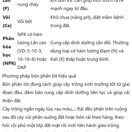
nung chảy
(P)
mạnh ngay từ đầu.
Vôi
Khử chua (nâng pH), diệt mầm bệnh
Vôi bột
(Ca)
trong đất.
NPK có hàm
Phân
lượng Lân cao
Cung cấp dinh dưỡng cân đối. Thường
hóa
(VD: 5-10-3,
dùng loại có hàm lượng Đạm (N) và
học
16-16-8) hoặc
Kali (K) thấp hoặc trung bình.
(NPK)
DAP
Phương pháp bón phân lót hiệu quả
Bón phân lót đúng cách giúp cây trồng sinh trưởng tốt từ giai
đoạn đầu, đảm bảo cung cấp dinh dưỡng liên tục và giúp cải
thiện đất.
Cây trồng ngắn ngày lúa, rau màu,...: Rải đều phân trên ruộng
sau đó cày vùi phân xuống đất hoặc bón rải theo hàng, theo
hốc rồi phủ một lớp đất mặt rồi mới tiến hành gieo trồng.