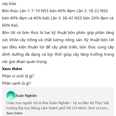
cày bừa.
Bón thúc:
Lần 1: 7-10 NSS bón 40% đạm;
Lần 2: 18-22 NSS
bón 40% đạm và 40% Kali;
Lần 3: 38-42 NSS bón 20% đạm và
60% Kali.
Bón lót và bón thúc là hai kỹ thuật bón phân góp phần tăng
sức khỏe cây trồng và chất lượng nông sản. Kỹ thuật bón lót
tạo điều kiện thuận lợi để cây phát triển, bón thúc cung cấp
dinh dưỡng đa dạng và kịp thời giúp cây tăng trưởng trong
các giai đoạn quan trọng.
Xem thêm
Phân vi sinh là gì?
Phân xanh là gì?
Xuân Nghiên
Chào mọi người, tôi là Mai Xuân Nghiên - kỹ sư Bảo Vệ Thực Vật,
trường Đại học Nông Lâm thành phố Hồ Chí Minh. Sinh ra trong
một gia đình nhà nông, thấu hiểu được nỗi vất vả và khó khăn
Xem thêm