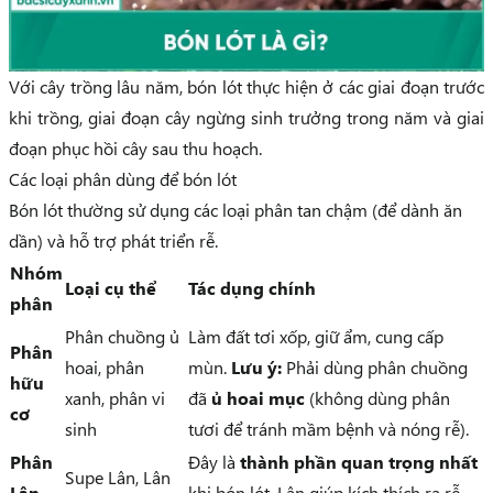
Với cây trồng lâu năm, bón lót thực hiện ở các giai đoạn trước
khi trồng, giai đoạn cây ngừng sinh trưởng trong năm và giai
đoạn phục hồi cây sau thu hoạch.
Các loại phân dùng để bón lót
Bón lót thường sử dụng các loại phân tan chậm (để dành ăn
dần) và hỗ trợ phát triển rễ.
Nhóm
Loại cụ thể
Tác dụng chính
phân
Phân chuồng ủ
Làm đất tơi xốp, giữ ẩm, cung cấp
Phân
hoai, phân
mùn.
Lưu ý:
Phải dùng phân chuồng
hữu
xanh, phân vi
đã
ủ hoai mục
(không dùng phân
cơ
sinh
tươi để tránh mầm bệnh và nóng rễ).
Phân
Đây là
thành phần quan trọng nhất
Supe Lân, Lân
Lân
khi bón lót. Lân giúp kích thích ra rễ