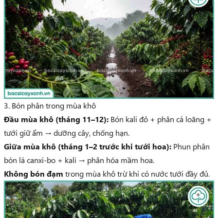
3. Bón phân trong mùa khô
Đầu mùa khô (tháng 11–12):
Bón kali đỏ + phân cá loãng +
tưới giữ ẩm → dưỡng cây, chống hạn.
Giữa mùa khô (tháng 1–2 trước khi tưới hoa):
Phun phân
bón lá canxi-bo + kali → phân hóa mầm hoa.
Không bón đạm
trong mùa khô trừ khi có nước tưới đầy đủ.