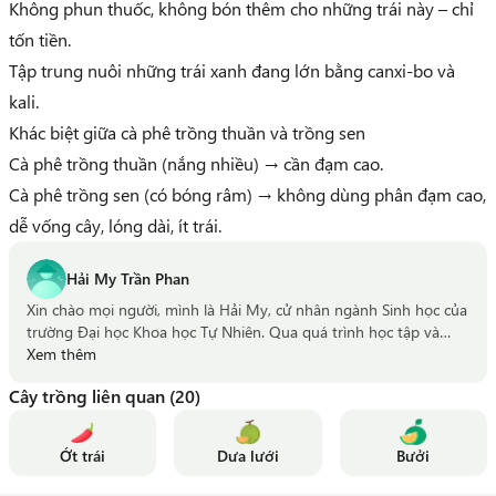
Không phun thuốc, không bón thêm
cho những trái này – chỉ
tốn tiền.
Tập trung nuôi những trái xanh đang lớn bằng canxi-bo và
kali.
Khác biệt giữa cà phê trồng thuần và trồng sen
Cà phê trồng thuần
(nắng nhiều) → cần đạm cao.
Cà phê trồng sen
(có bóng râm) →
không dùng phân đạm cao
,
dễ vống cây, lóng dài, ít trái.
Hải My Trần Phan
Xin chào mọi người, mình là Hải My, cử nhân ngành Sinh học của
trường Đại học Khoa học Tự Nhiên. Qua quá trình học tập và
nghiên cứu, mình đã nhận thấy được tầm quan trọng của Sinh
Xem thêm
học trong việc phát triển nông nghiệp một cách bền vững và an
Cây trồng liên quan (20)
toàn, thân thiện với con người và môi trường. Hi vọng những
chia sẻ về kiến thức nông nghiệp cũng như về những ứng dụng
công nghệ sinh học trong canh tác nông nghiệp hiện đại sẽ giúp
Ớt trái
Dưa lưới
Bưởi
bà con luôn đạt năng suất cao, thu nhập ổn định và trên hết là
góp phần chung tay xây dựng nền nông nghiệp xanh cho nước