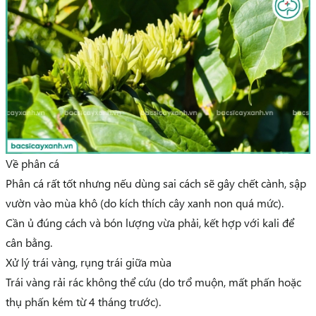
Về phân cá
Phân cá rất tốt nhưng
nếu dùng sai cách sẽ gây chết cành, sập
vườn vào mùa khô
(do kích thích cây xanh non quá mức).
Cần ủ đúng cách và
bón lượng vừa phải
, kết hợp với kali để
cân bằng.
Xử lý trái vàng, rụng trái giữa mùa
Trái vàng rải rác
không thể cứu
(do trổ muộn, mất phấn hoặc
thụ phấn kém từ 4 tháng trước).