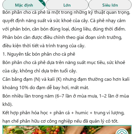
Mặc định
Lớn
Siêu lớn
Bón phân cho cà phê là một trong những kỹ thuật quan trọng,
quyết định năng suất và sức khoẻ của cây. Cà phê nhạy cảm
với phân bón, cần bón đúng loại, đúng liều, đúng thời điểm.
Phân bón cần được điều chỉnh theo giai đoạn sinh trưởng,
điều kiện thời tiết và trình trạng của cây.
1. Nguyên tắc bón phân cho cà phê
Bón phân cho cà phê dựa trên năng suất mục tiêu, sức khoẻ
của cây, không chỉ dựa trên tuổi cây.
Cân bằng đạm (N) và kali (K) nhưng đạm thường cao hơn kali
khoảng 10% do đạm dễ bay hơi, mất mát.
Bón nhiều lần trong năm (6–7 lần ở mùa mưa, 1–2 lần ở mùa
khô).
Kết hợp phân hóa học + phân cá + humic + trung vi lượng,
hạn chế phân hữu cơ công nghiệp nếu đã quản lý cỏ tốt.