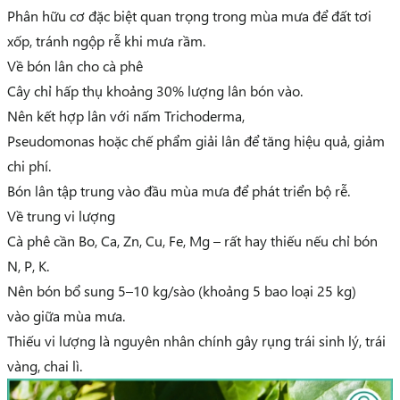
Phân hữu cơ
đặc biệt quan trọng trong mùa mưa
để đất tơi
xốp, tránh ngộp rễ khi mưa rầm.
Về bón lân cho cà phê
Cây chỉ hấp thụ
khoảng 30% lượng lân bón vào
.
Nên
kết hợp lân với nấm Trichoderma,
Pseudomonas
hoặc
chế phẩm giải lân
để tăng hiệu quả, giảm
chi phí.
Bón lân tập trung vào
đầu mùa mưa
để phát triển bộ rễ.
Về trung vi lượng
Cà phê cần
Bo, Ca, Zn, Cu, Fe, Mg
– rất hay thiếu nếu chỉ bón
N, P, K.
Nên bón bổ sung 5–10 kg/sào (khoảng 5 bao loại 25 kg)
vào
giữa mùa mưa
.
Thiếu vi lượng là nguyên nhân chính gây
rụng trái sinh lý
, trái
vàng, chai lì.