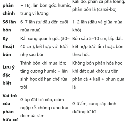
Kali đỏ, phân cá pha loãng,
phân
+ TE), lân bón gốc, humic,
phân bón lá (canxi-bo)
chính
trung vi lượng
Số lần
6–7 lần (từ đầu đến cuối
1–2 lần (đầu và giữa mùa
bón
mùa mưa)
khô)
Kỹ
Rải xung quanh gốc (30–
Bón sâu 5–10 cm, lấp đất,
thuật
40 cm), kết hợp với tưới
kết hợp tưới ẩm hoặc bón
bón
nhẹ sau bón
theo hốc
Tránh bón khi mưa lớn;
Không bón phân hóa học
Lưu ý
tăng cường humic + lân
khi đất quá khô; ưu tiên
đặc
sinh học để hạn chế rửa
phân cá + kali + phun qua
biệt
trôi
lá
Vai trò
Giúp đất tơi xốp, giảm
của
Giữ ẩm, cung cấp dinh
ngộp rễ, chống rụng trái
phân
dưỡng từ từ
do mưa rầm
hữu cơ