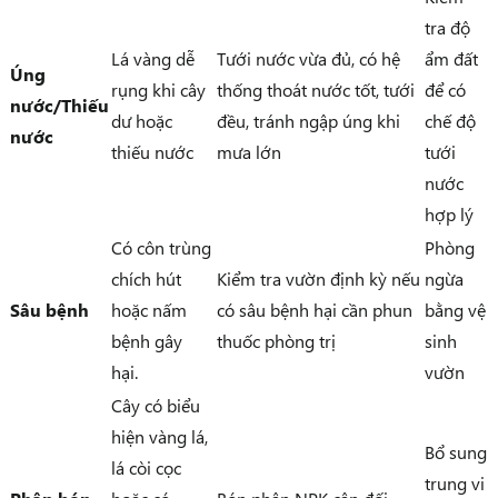
tra độ
Lá vàng dễ
Tưới nước vừa đủ, có hệ
ẩm đất
Úng
rụng khi cây
thống thoát nước tốt, tưới
để có
nước/Thiếu
dư hoặc
đều, tránh ngập úng khi
chế độ
nước
thiếu nước
mưa lớn
tưới
nước
hợp lý
Có côn trùng
Phòng
chích hút
Kiểm tra vườn định kỳ nếu
ngừa
Sâu bệnh
hoặc nấm
có sâu bệnh hại cần phun
bằng vệ
bệnh gây
thuốc phòng trị
sinh
hại.
vườn
Cây có biểu
hiện vàng lá,
Bổ sung
lá còi cọc
trung vi