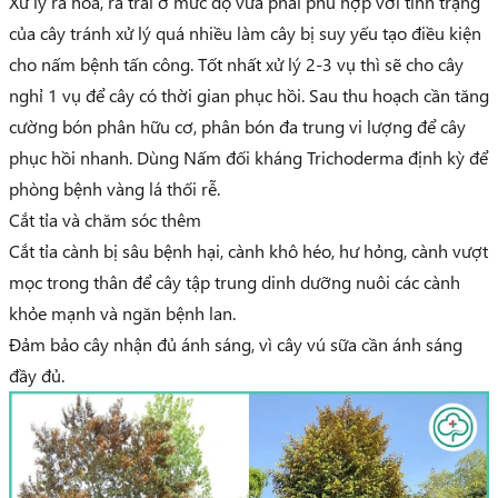
Xử lý ra hoa, ra trái ở mức độ vừa phải phù hợp với tình trạng
của cây tránh xử lý quá nhiều làm cây bị suy yếu tạo điều kiện
cho nấm bệnh tấn công. Tốt nhất xử lý 2-3 vụ thì sẽ cho cây
nghỉ 1 vụ để cây có thời gian phục hồi. Sau thu hoạch cần tăng
cường bón phân hữu cơ, phân bón đa trung vi lượng để cây
phục hồi nhanh. Dùng
Nấm đối kháng Trichoderma
định kỳ để
phòng bệnh vàng lá thối rễ.
Cắt tỉa và chăm sóc thêm
Cắt tỉa cành bị sâu bệnh hại, cành khô héo, hư hỏng, cành vượt
mọc trong thân để cây tập trung dinh dưỡng nuôi các cành
khỏe mạnh và ngăn bệnh lan.
Đảm bảo cây nhận đủ ánh sáng, vì cây vú sữa cần ánh sáng
đầy đủ.