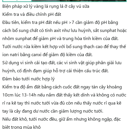
Biện pháp xử lý vàng lá rụng lá ở cây vú sữa
Kiểm tra và điều chỉnh pH đất
Đầu tiên, kiểm tra pH đất nếu pH >7 cần giảm độ pH bằng
cách bổ sung chất có tính axit như lưu huỳnh, sắt sunphat hoặc
nhôm sunphat để giảm pH và trung hòa tính kiềm của đất.
Tưới nước rửa kiềm kết hợp với bổ sung thạch cao để thay thế
ion natri bằng canxi để giảm độ kiềm của đất.
Sử dụng vi sinh cải tạo đất, các vi sinh vật giúp phân giải lưu
huỳnh, cố định đạm giúp hỗ trợ cải thiện cấu trúc đất.
Đảm bảo tưới nước hợp lý
Kiểm tra độ ẩm đất bằng cách cuốc đất ngay tán cây khoảng
10cm lúc 13-14h nếu nắm đất thấy kết dính và không có nước
rỉ ra kẽ tay thì nước tưới vừa đủ còn nếu thấy nước rỉ qua kẽ
tay là cây đang dư nước cần giảm lượng nước tưới.
Nếu đất khô, tưới nước đều, giữ ẩm nhưng không ngập, đặc
biệt trong mùa khô