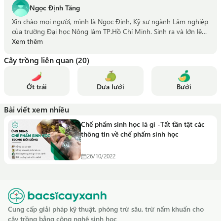
Ngọc Định Tăng
Xin chào mọi người, mình là Ngọc Định, Kỹ sư ngành Lâm nghiệp
của trường Đại học Nông lâm TP.Hồ Chí Minh. Sinh ra và lớn lên
trên mảnh đất gắn liền với nông nghiệp, cũng như mình đã trải
Xem thêm
qua nhiều năm làm việc trong lĩnh vực nông nghiệp nên mình
Cây trồng liên quan (20)
thấu hiểu những khó khăn, trăn trở của người nông dân. Với
mong muốn mang khoa học công nghệ hiện đại ứng dụng vào
trong sản xuất nông nghiệp để giúp bà con nông dân, mình hy
Ớt trái
Dưa lưới
Bưởi
vọng những chia sẻ về kiến thức nông nghiệp đã học được và
trải qua trên thực tế sẽ giúp ích cho bà con nông dân, giúp bà
Bài viết xem nhiều
con có một vụ mùa đạt năng suất cao.
Chế phẩm sinh học là gì -Tất tần tật các
thông tin về chế phẩm sinh học
26/10/2022
Cung cấp giải pháp kỹ thuật, phòng trừ sâu, trừ nấm khuẩn cho
cây trồng bằng công nghệ sinh học