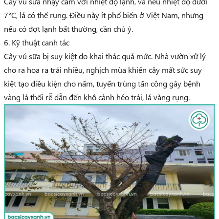
Cây vú sữa nhạy cảm với nhiệt độ lạnh, và nếu nhiệt độ dưới
7°C, lá có thể rụng. Điều này ít phổ biến ở Việt Nam, nhưng
nếu có đợt lạnh bất thường, cần chú ý.
6. Kỹ thuật canh tác
Cây vú sữa bị suy kiệt do khai thác quá mức. Nhà vườn xử lý
cho ra hoa ra trái nhiều, nghịch mùa khiến cây mất sức suy
kiệt tạo điều kiện cho nấm, tuyến trùng tấn công gây bệnh
vàng lá thối rễ dẫn đến khô cành héo trái, lá vàng rụng.