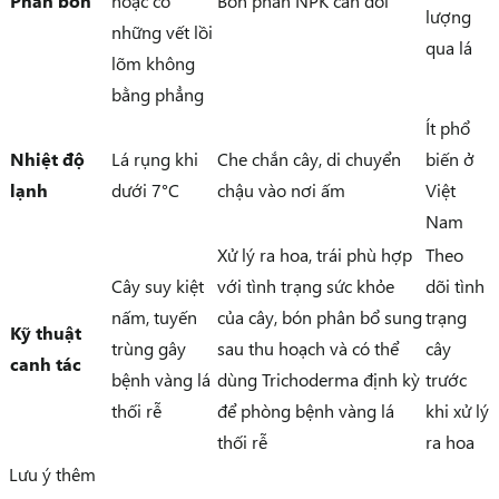
Phân bón
hoặc có
Bón phân NPK cân đối
lượng
những vết lồi
qua lá
lõm không
bằng phẳng
Ít phổ
Nhiệt độ
Lá rụng khi
Che chắn cây, di chuyển
biến ở
lạnh
dưới 7°C
chậu vào nơi ấm
Việt
Nam
Xử lý ra hoa, trái phù hợp
Theo
Cây suy kiệt
với tình trạng sức khỏe
dõi tình
nấm, tuyến
của cây, bón phân bổ sung
trạng
Kỹ thuật
trùng gây
sau thu hoạch và có thể
cây
canh tác
bệnh vàng lá
dùng Trichoderma định kỳ
trước
thối rễ
để phòng bệnh vàng lá
khi xử lý
thối rễ
ra hoa
Lưu ý thêm