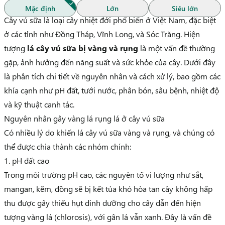
Mặc định
Lớn
Siêu lớn
Cây vú sữa là loại cây nhiệt đới phổ biến ở Việt Nam, đặc biệt
ở các tỉnh như Đồng Tháp, Vĩnh Long, và Sóc Trăng. Hiện
tượng
lá cây vú sữa bị vàng và rụng
là một vấn đề thường
gặp, ảnh hưởng đến năng suất và sức khỏe của cây. Dưới đây
là phân tích chi tiết về nguyên nhân và cách xử lý, bao gồm các
khía cạnh như pH đất, tưới nước, phân bón, sâu bệnh, nhiệt độ
và kỹ thuật canh tác.
Nguyên nhân gây vàng lá rụng lá ở cây vú sữa
Có nhiều lý do khiến lá cây vú sữa vàng và rụng, và chúng có
thể được chia thành các nhóm chính:
1. pH đất cao
Trong môi trường pH cao, các nguyên tố vi lượng như sắt,
mangan, kẽm, đồng sẽ bị kết tủa khó hòa tan cây không hấp
thu được gây thiếu hụt dinh dưỡng cho cây dẫn đến hiện
tượng vàng lá (chlorosis), với gân lá vẫn xanh. Đây là vấn đề