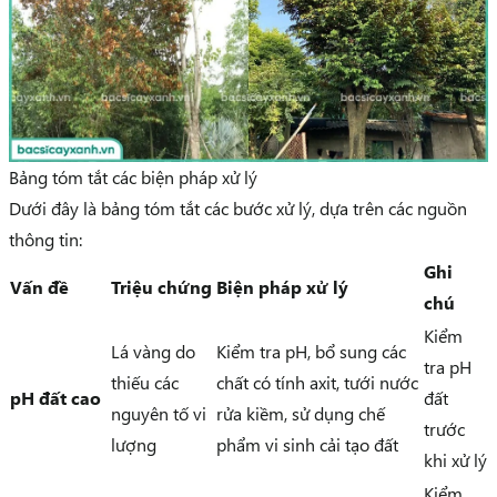
Bảng tóm tắt các biện pháp xử lý
Dưới đây là bảng tóm tắt các bước xử lý, dựa trên các nguồn
thông tin:
Ghi
Vấn đề
Triệu chứng
Biện pháp xử lý
chú
Kiểm
Lá vàng do
Kiểm tra pH, bổ sung các
tra pH
thiếu các
chất có tính axit, tưới nước
pH đất cao
đất
nguyên tố vi
rửa kiềm, sử dụng chế
trước
lượng
phẩm vi sinh cải tạo đất
khi xử lý
Kiểm