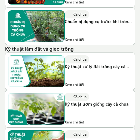
Xem chi tiết
Cà chua
Chuẩn bị dụng cụ trước khi trồng
cà chua
Xem chi tiết
Kỹ thuật làm đất và gieo trồng
Cà chua
Kỹ thuật xử lý đất trồng cây cà
chua
Xem chi tiết
Cà chua
Kỹ thuật ươm giống cây cà chua
Xem chi tiết
Cà chua