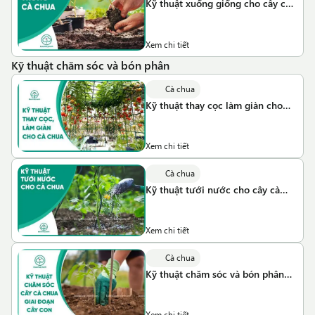
Kỹ thuật xuống giống cho cây cà
chua
Xem chi tiết
Kỹ thuật chăm sóc và bón phân
Cà chua
Kỹ thuật thay cọc làm giàn cho
cây cà chua
Xem chi tiết
Cà chua
Kỹ thuật tưới nước cho cây cà
chua
Xem chi tiết
Cà chua
Kỹ thuật chăm sóc và bón phân
cho cây cà chua giai đoạn cây con
Xem chi tiết